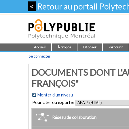
<
Retour au portail Polyte
Accueil
À propos
Déposer
Parcourir
Se connecter
DOCUMENTS DONT L'AU
FRANÇOIS"
Monter d'un niveau
Pour citer ou exporter
Réseau de collaboration