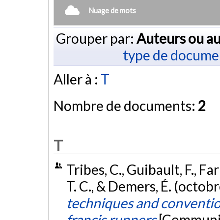
Nuage de mots
Grouper par:
Auteurs ou au
type de docume
Aller à :
T
Nombre de documents:
2
T
Tribes, C., Guibault, F., Far
T. C., & Demers, É. (octob
techniques and convention
francis runners
[Communic