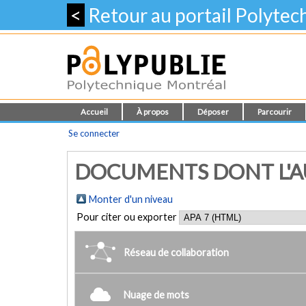
<
Retour au portail Polyte
Accueil
À propos
Déposer
Parcourir
Se connecter
DOCUMENTS DONT L'AUT
Monter d'un niveau
Pour citer ou exporter
Réseau de collaboration
Nuage de mots