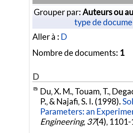
Grouper par:
Auteurs ou au
type de docume
Aller à :
D
Nombre de documents:
1
D
Du, X. M., Touam, T., Degach
P., & Najafi, S. I. (1998).
So
Parameters: an Experimen
Engineering
,
37
(4), 1101