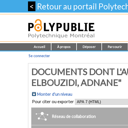
<
Retour au portail Polyte
Accueil
À propos
Déposer
Parcourir
Se connecter
DOCUMENTS DONT L'AU
ELBOUZIDI, ADNANE"
Monter d'un niveau
Pour citer ou exporter
Réseau de collaboration