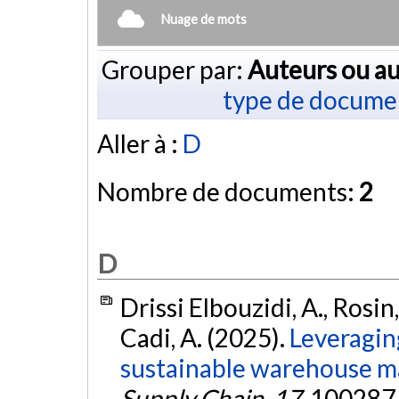
Nuage de mots
Grouper par:
Auteurs ou au
type de docume
Aller à :
D
Nombre de documents:
2
D
Drissi Elbouzidi, A., Rosin, 
Cadi, A. (2025).
Leveragin
sustainable warehouse 
Supply Chain
,
17
, 100287