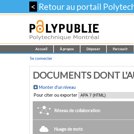
<
Retour au portail Polyte
Accueil
À propos
Déposer
Parcourir
Se connecter
DOCUMENTS DONT L'AU
Monter d'un niveau
Pour citer ou exporter
Réseau de collaboration
Nuage de mots