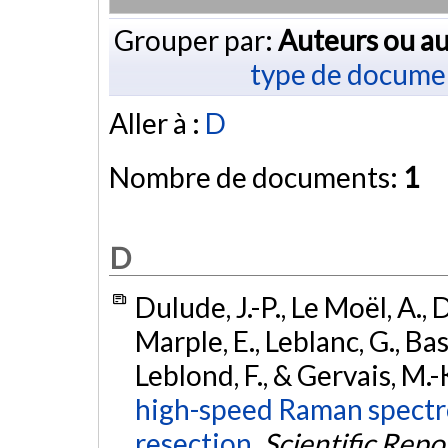
Grouper par:
Auteurs ou au
type de docume
Aller à :
D
Nombre de documents:
1
D
Dulude, J.-P., Le Moël, A., D
Marple, E., Leblanc, G., Basi
Leblond, F., & Gervais, M.-
high-speed Raman spectro
resection.
Scientific Repo