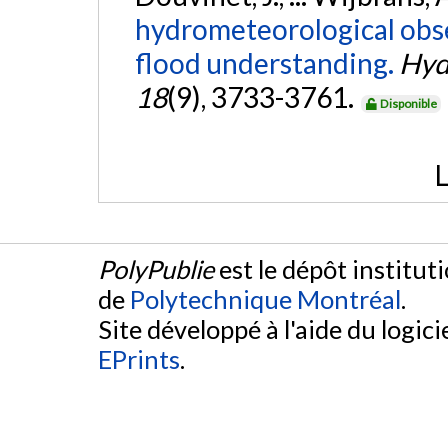
hydrometeorological obse
flood understanding.
Hyd
18
(9), 3733-3761.
Disponible
L
PolyPublie
est le dépôt institut
de
Polytechnique Montréal
.
Site développé à l'aide du logicie
EPrints
.