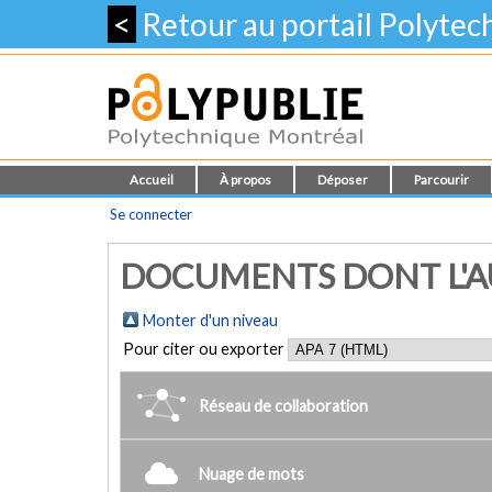
<
Retour au portail Polyte
Accueil
À propos
Déposer
Parcourir
Se connecter
DOCUMENTS DONT L'AUT
Monter d'un niveau
Pour citer ou exporter
Réseau de collaboration
Nuage de mots