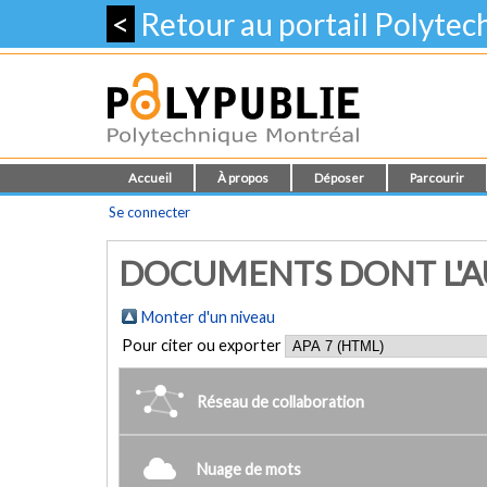
<
Retour au portail Polyte
Accueil
À propos
Déposer
Parcourir
Se connecter
DOCUMENTS DONT L'AU
Monter d'un niveau
Pour citer ou exporter
Réseau de collaboration
Nuage de mots