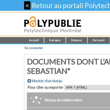
<
Retour au portail Polyte
Accueil
À propos
Déposer
Parcourir
Se connecter
DOCUMENTS DONT L'A
SEBASTIAN"
Monter d'un niveau
Pour citer ou exporter
Réseau de collaboration