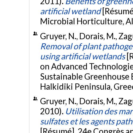
2011).
Benefits of greenh
artificial wetland
[Résumé]
Microbial Horticulture, 
Gruyer, N., Dorais, M., Zagu
Removal of plant pathoge
using artificial wetlands
[
on Advanced Technologi
Sustainable Greenhouse 
Halkidiki Peninsula, Gree
Gruyer, N., Dorais, M., Zagu
2010).
Utilisation des mara
sulfates et les agents pat
[Résumé]. 24e Congrès an