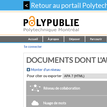
<
Retour au portail Polyte
Accueil
À propos
Déposer
Parcourir
Se connecter
DOCUMENTS DONT L'AU
Monter d'un niveau
Pour citer ou exporter
Réseau de collaboration
Nuage de mots