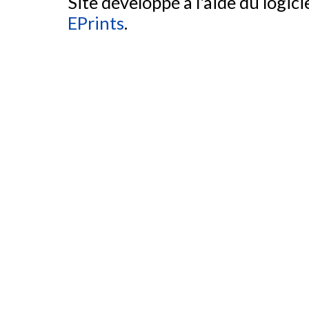
Site développé à l'aide du logicie
EPrints
.