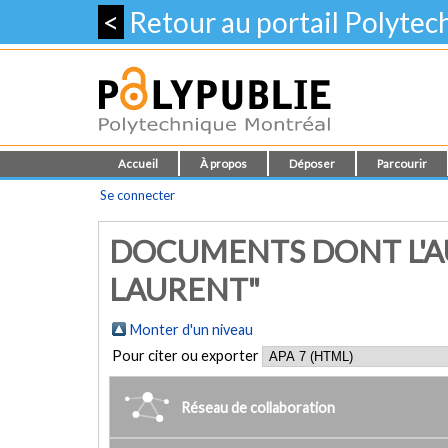
<
Retour au portail Polyte
Accueil
À propos
Déposer
Parcourir
Se connecter
DOCUMENTS DONT L'A
LAURENT"
Monter d'un niveau
Pour citer ou exporter
Réseau de collaboration