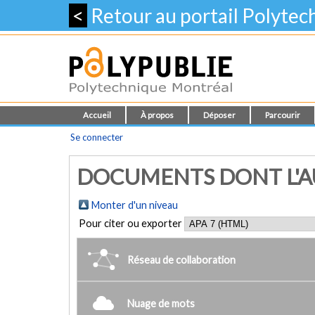
<
Retour au portail Polyte
Accueil
À propos
Déposer
Parcourir
Se connecter
DOCUMENTS DONT L'AUT
Monter d'un niveau
Pour citer ou exporter
Réseau de collaboration
Nuage de mots