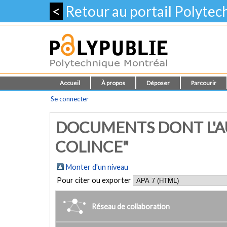
<
Retour au portail Polyte
Accueil
À propos
Déposer
Parcourir
Se connecter
DOCUMENTS DONT L'A
COLINCE"
Monter d'un niveau
Pour citer ou exporter
Réseau de collaboration