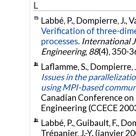
L
Labbé, P., Dompierre, J., Va
Verification of three-dim
processes.
International 
Engineering
,
88
(4), 350-3
Laflamme, S., Dompierre, J.
Issues in the parallelizat
using MPI-based commun
Canadian Conference on 
Engineering (CCECE 2003
Labbé, P., Guibault, F., Domp
Trépanier, J.-Y. (janvier 2