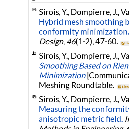
Sirois, Y., Dompierre, J., V
Hybrid mesh smoothing b
conformity minimization
Design
,
46
(1-2), 47-60.
Li
Sirois, Y., Dompierre, J., Va
Smoothing Based on Rie
Minimization
[Communicat
Meshing Roundtable.
Lien
Sirois, Y., Dompierre, J., V
Measuring the conformity
anisotropic metric field.
I
Methods in Engineering
,