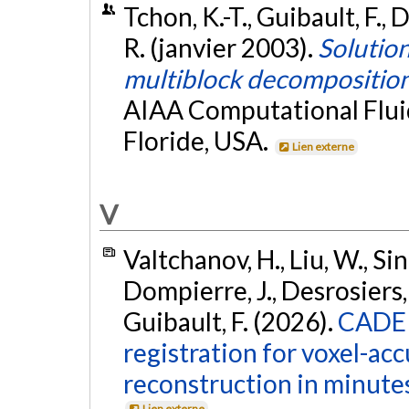
Tchon, K.-T., Guibault, F.,
R. (janvier 2003).
Solution
multiblock decompositio
AIAA Computational Flui
Floride, USA.
Lien externe
V
Valtchanov, H., Liu, W., Sin
Dompierre, J., Desrosiers, C
Guibault, F. (2026).
CADER
registration for voxel-ac
reconstruction in minute
Lien externe