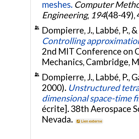
meshes.
Computer Method
Engineering
,
194
(48-49),
Dompierre, J., Labbé, P., &
Controlling approximatio
2nd MIT Conference on C
Mechanics, Cambridge, 
Dompierre, J., Labbé, P., G
2000).
Unstructured tetra
dimensional space-time f
écrite]. 38th Aerospace S
Nevada.
Lien externe