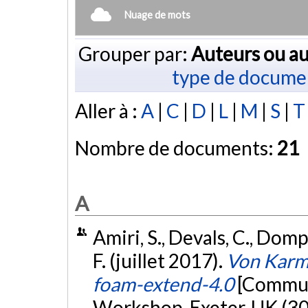
Nuage de mots
Grouper par:
Auteurs ou au
type de docume
Aller à :
A
|
C
|
D
|
L
|
M
|
S
|
T
Nombre de documents:
21
A
Amiri, S., Devals, C., Domp
F. (juillet 2017).
Von Karma
foam-extend-4.0
[Commun
Workshop, Exeter, UK (30