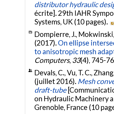
distributor hydraulic des
écrite]. 29th IAHR Symp
Systems, UK (10 pages).
Dompierre, J., Mokwinski, Y
(2017).
On ellipse inters
to anisotropic mesh adap
Computers
,
33
(4), 745-7
Devals, C., Vu, T. C., Zhang
(juillet 2016).
Mesh conver
draft-tube
[Communicatio
on Hydraulic Machinery a
Grenoble, France (10 pag