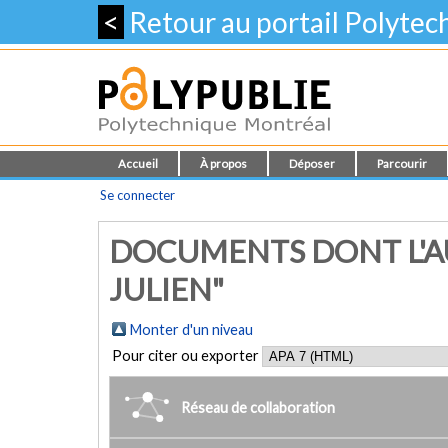
<
Retour au portail Polyte
Accueil
À propos
Déposer
Parcourir
Se connecter
DOCUMENTS DONT L'A
JULIEN"
Monter d'un niveau
Pour citer ou exporter
Réseau de collaboration