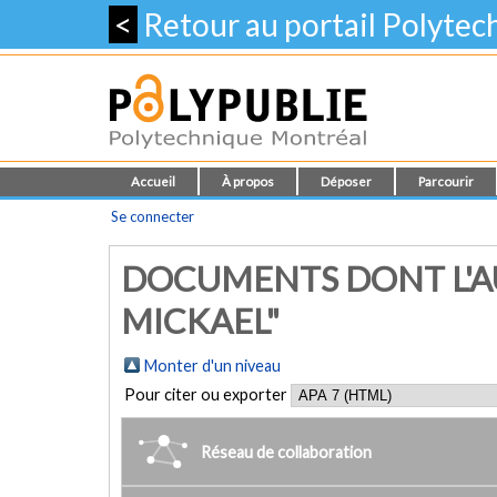
<
Retour au portail Polyte
Accueil
À propos
Déposer
Parcourir
Se connecter
DOCUMENTS DONT L'AU
MICKAEL"
Monter d'un niveau
Pour citer ou exporter
Réseau de collaboration