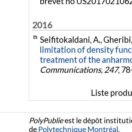
brevet no US2017021062
2016
Seifitokaldani, A., Gheribi,
limitation of density fun
treatment of the anharmo
Communications
,
247
, 78
Liste produ
PolyPublie
est le dépôt institut
de
Polytechnique Montréal
.