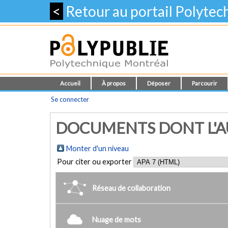
<
Retour au portail Polyte
Accueil
À propos
Déposer
Parcourir
Se connecter
DOCUMENTS DONT L'AUT
Monter d'un niveau
Pour citer ou exporter
Réseau de collaboration
Nuage de mots