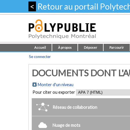
<
Retour au portail Polyte
Accueil
À propos
Déposer
Parcourir
Se connecter
DOCUMENTS DONT L'AUT
Monter d'un niveau
Pour citer ou exporter
Réseau de collaboration
Nuage de mots