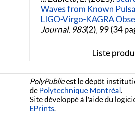
Waves from Known Pulsars
LIGO-Virgo-KAGRA Obser
Journal
,
983
(2), 99 (34 pa
Liste produ
PolyPublie
est le dépôt institut
de
Polytechnique Montréal
.
Site développé à l'aide du logicie
EPrints
.