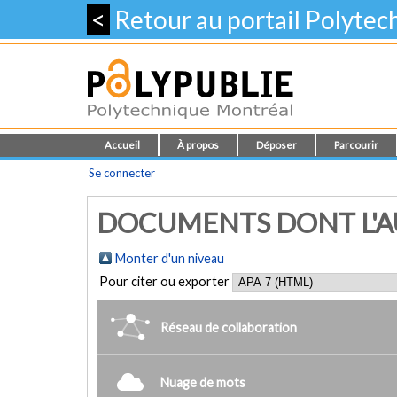
<
Retour au portail Polyte
Accueil
À propos
Déposer
Parcourir
Se connecter
DOCUMENTS DONT L'AUT
Monter d'un niveau
Pour citer ou exporter
Réseau de collaboration
Nuage de mots