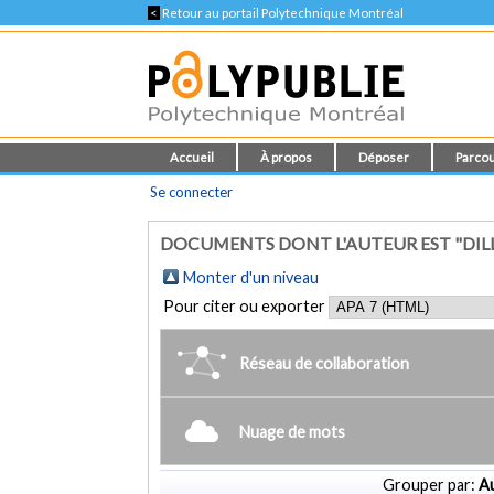
<
Retour au portail Polytechnique Montréal
Accueil
À propos
Déposer
Parcou
Se connecter
DOCUMENTS DONT L'AUTEUR EST "DILLER
Monter d'un niveau
Pour citer ou exporter
Réseau de collaboration
Nuage de mots
Grouper par:
Au