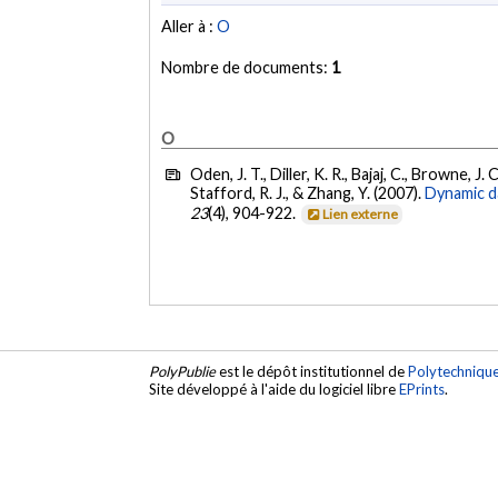
Aller à :
O
Nombre de documents:
1
O
Oden, J. T., Diller, K. R., Bajaj, C., Browne, J.
Stafford, R. J., & Zhang, Y. (2007).
Dynamic da
23
(4), 904-922.
Lien externe
PolyPublie
est le dépôt institutionnel de
Polytechniqu
Site développé à l'aide du logiciel libre
EPrints
.