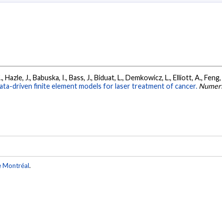
 C., Hazle, J., Babuska, I., Bass, J., Biduat, L., Demkowicz, L., Elliott, A., F
ta-driven finite element models for laser treatment of cancer.
Numeric
e Montréal
.