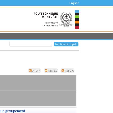
English
ATOM
RSS 1.0
RSS 2.0
cun groupement