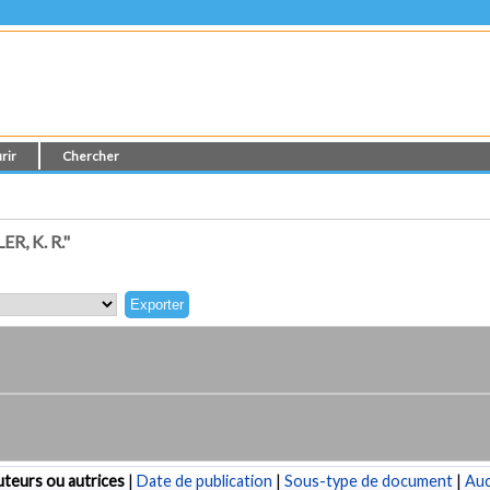
rir
Chercher
, K. R."
teurs ou autrices
|
Date de publication
|
Sous-type de document
|
Au