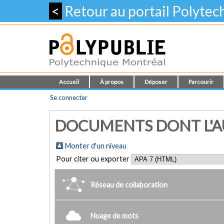
<
Retour au portail Polyte
Accueil
À propos
Déposer
Parcourir
Se connecter
DOCUMENTS DONT L'AUT
Monter d'un niveau
Pour citer ou exporter
Réseau de collaboration
Nuage de mots