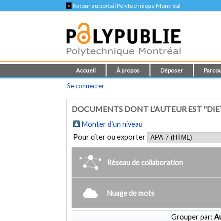
<
Retour au portail Polytechnique Montréal
Accueil
À propos
Déposer
Parcou
Se connecter
DOCUMENTS DONT L'AUTEUR EST "DIE
Monter d'un niveau
Pour citer ou exporter
Réseau de collaboration
Nuage de mots
Grouper par:
Au