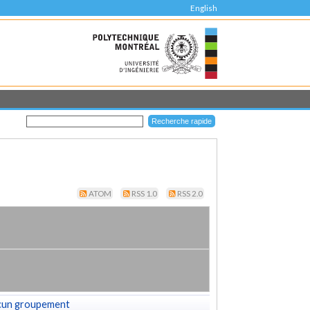
English
ATOM
RSS 1.0
RSS 2.0
cun groupement