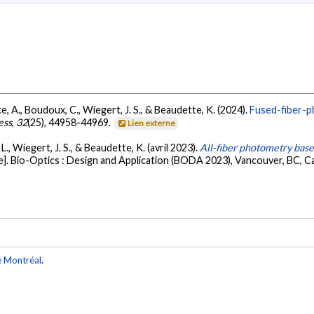
ce, A., Boudoux, C., Wiegert, J. S., & Beaudette, K. (2024).
Fused-fiber-p
ess
,
32
(25), 44958-44969.
Lien externe
L., Wiegert, J. S., & Beaudette, K. (avril 2023).
All-fiber photometry bas
]. Bio-Optics : Design and Application (BODA 2023), Vancouver, BC, C
e Montréal
.