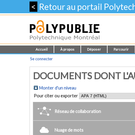
<
Retour au portail Polyte
Accueil
À propos
Déposer
Parcourir
Se connecter
DOCUMENTS DONT L'AUT
Monter d'un niveau
Pour citer ou exporter
Réseau de collaboration
Nuage de mots