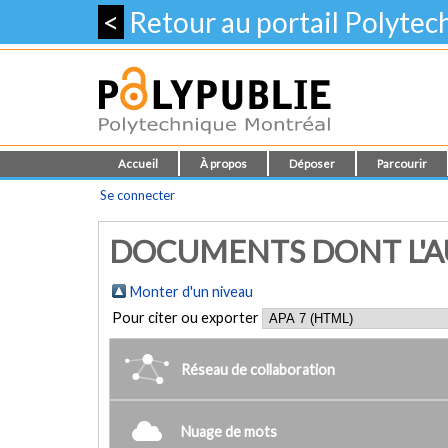
<
Retour au portail Polyte
Accueil
À propos
Déposer
Parcourir
Se connecter
DOCUMENTS DONT L'AUT
Monter d'un niveau
Pour citer ou exporter
Réseau de collaboration
Nuage de mots