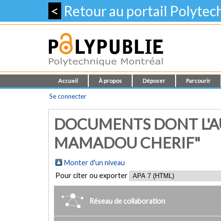
<
Retour au portail Polyte
Accueil
À propos
Déposer
Parcourir
Se connecter
DOCUMENTS DONT L'AU
MAMADOU CHERIF"
Monter d'un niveau
Pour citer ou exporter
Réseau de collaboration