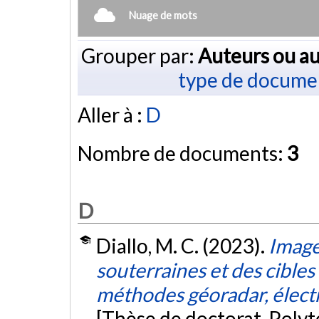
Nuage de mots
Grouper par:
Auteurs ou au
type de docume
Aller à :
D
Nombre de documents:
3
D
Diallo, M. C. (2023).
Image
souterraines et des cibles
méthodes géoradar, élect
[Thèse de doctorat, Poly