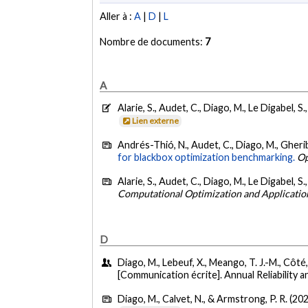
Aller à :
A
|
D
|
L
Nombre de documents:
7
A
Alarie, S., Audet, C., Diago, M., Le Digabel, S.
Lien externe
Andrés-Thió, N., Audet, C., Diago, M., Gheribi
for blackbox optimization benchmarking.
Op
Alarie, S., Audet, C., Diago, M., Le Digabel, S.
Computational Optimization and Applicatio
D
Diago, M., Lebeuf, X., Meango, T. J.-M., Côté,
[Communication écrite]. Annual Reliability 
Diago, M., Calvet, N., & Armstrong, P. R. (20