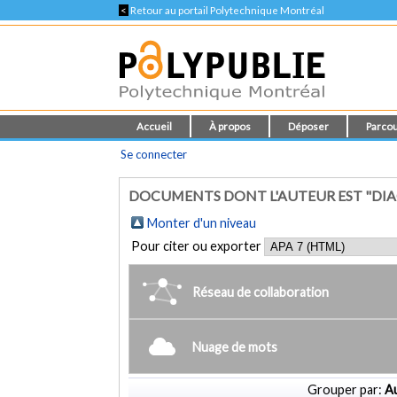
<
Retour au portail Polytechnique Montréal
Accueil
À propos
Déposer
Parcou
Se connecter
DOCUMENTS DONT L'AUTEUR EST "DIA
Monter d'un niveau
Pour citer ou exporter
Réseau de collaboration
Nuage de mots
Grouper par:
Au