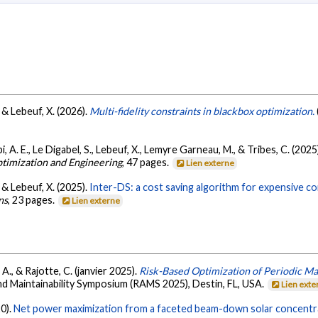
, & Lebeuf, X. (2026).
Multi-fidelity constraints in blackbox optimization.
, A. E., Le Digabel, S., Lebeuf, X., Lemyre Garneau, M., & Tribes, C. (2025
timization and Engineering
, 47 pages.
Lien externe
, & Lebeuf, X. (2025).
Inter-DS: a cost saving algorithm for expensive con
ns
, 23 pages.
Lien externe
 A., & Rajotte, C. (janvier 2025).
Risk-Based Optimization of Periodic M
and Maintainability Symposium (RAMS 2025), Destin, FL, USA.
Lien exte
20).
Net power maximization from a faceted beam-down solar concentr