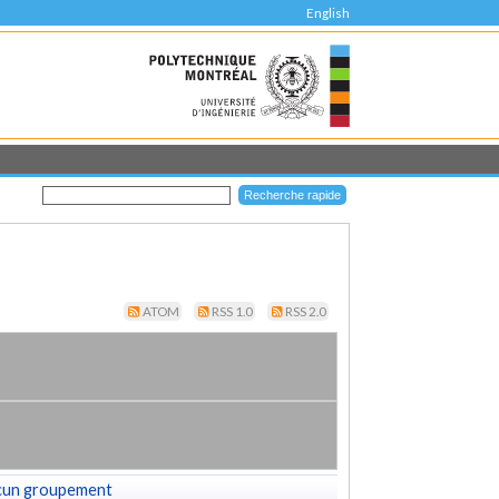
English
ATOM
RSS 1.0
RSS 2.0
cun groupement