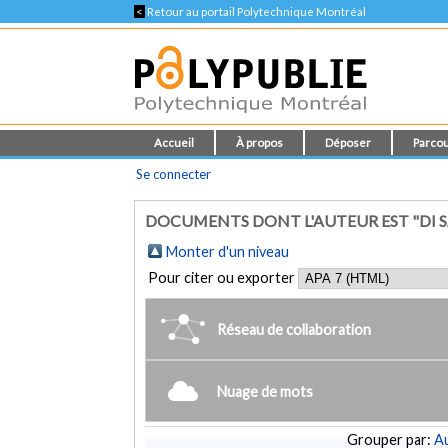
<
Retour au portail Polytechnique Montréal
Accueil
À propos
Déposer
Parcou
Se connecter
DOCUMENTS DONT L'AUTEUR EST "DI SA
Monter d'un niveau
Pour citer ou exporter
Réseau de collaboration
Nuage de mots
Grouper par:
Au