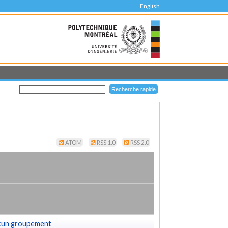
English
ATOM
RSS 1.0
RSS 2.0
cun groupement