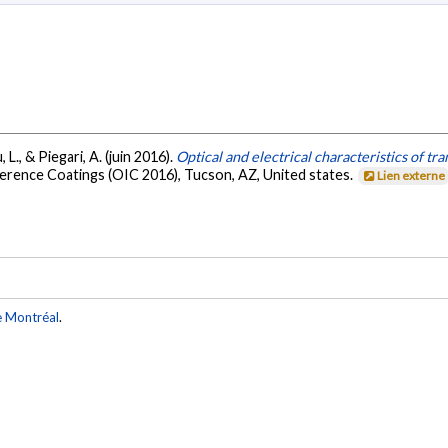
u, L., & Piegari, A. (juin 2016).
Optical and electrical characteristics of tr
ference Coatings (OIC 2016), Tucson, AZ, United states.
Lien externe
e Montréal
.