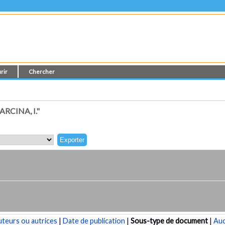
rir
Chercher
RCINA, I."
teurs ou autrices
|
Date de publication
|
Sous-type de document
|
Au