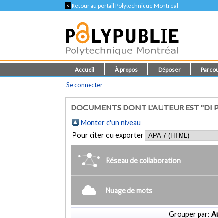
<
Retour au portail Polytechnique Montréal
Accueil
À propos
Déposer
Parcou
Se connecter
DOCUMENTS DONT L'AUTEUR EST "DI 
Monter d'un niveau
Pour citer ou exporter
Réseau de collaboration
Nuage de mots
Grouper par:
Au