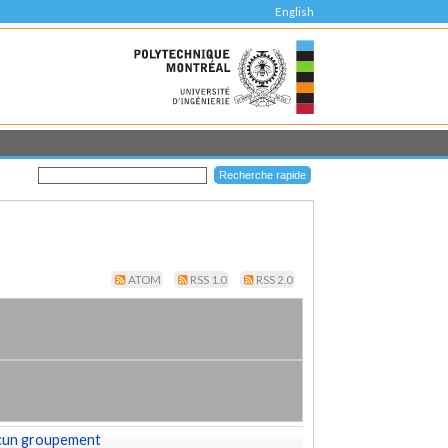
English
ATOM
RSS 1.0
RSS 2.0
cun groupement