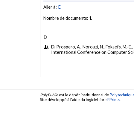
Aller à :
D
Nombre de documents:
1
D
Di Prospero, A., Norouzi, N., Fokaefs, M.-E.
International Conference on Computer Sc
PolyPublie
est le dépôt institutionnel de
Polytechniqu
Site développé à l'aide du logiciel libre
EPrints
.