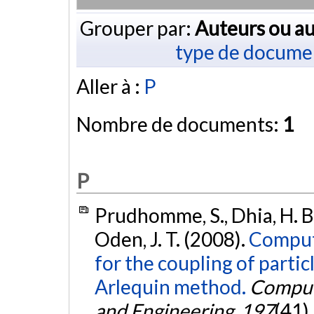
Grouper par:
Auteurs ou au
type de docume
Aller à :
P
Nombre de documents:
1
P
Prudhomme, S., Dhia, H. B.,
Oden, J. T. (2008).
Computa
for the coupling of parti
Arlequin method.
Comput
and Engineering
,
197
(41)