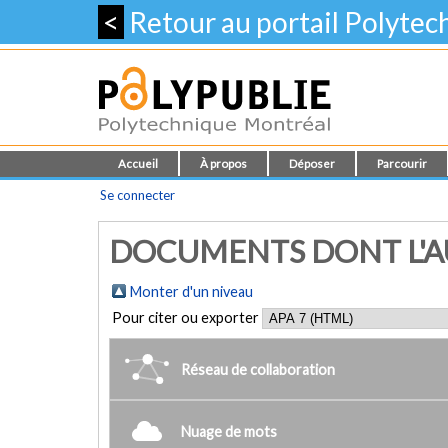
<
Retour au portail Polyte
Accueil
À propos
Déposer
Parcourir
Se connecter
DOCUMENTS DONT L'AU
Monter d'un niveau
Pour citer ou exporter
Réseau de collaboration
Nuage de mots