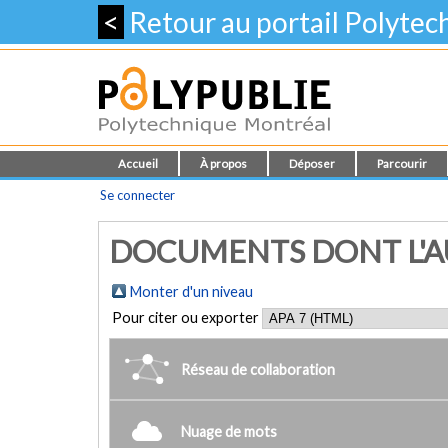
<
Retour au portail Polyte
Accueil
À propos
Déposer
Parcourir
Se connecter
DOCUMENTS DONT L'AU
Monter d'un niveau
Pour citer ou exporter
Réseau de collaboration
Nuage de mots