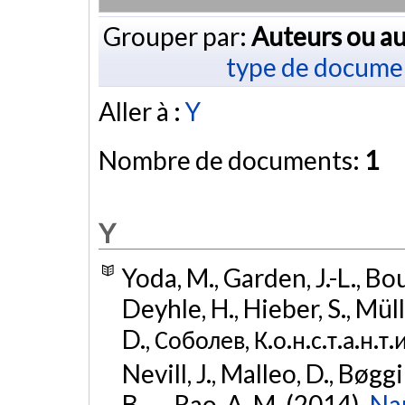
Grouper par:
Auteurs ou au
type de docume
Aller à :
Y
Nombre de documents:
1
Y
Yoda, M., Garden, J.-L., Bo
Deyhle, H., Hieber, S., Mül
D., Соболев, К.о.н.с.т.а.н.т.
Nevill, J., Malleo, D., Bøgg
B., ... Rao, A. M. (2014).
Nan