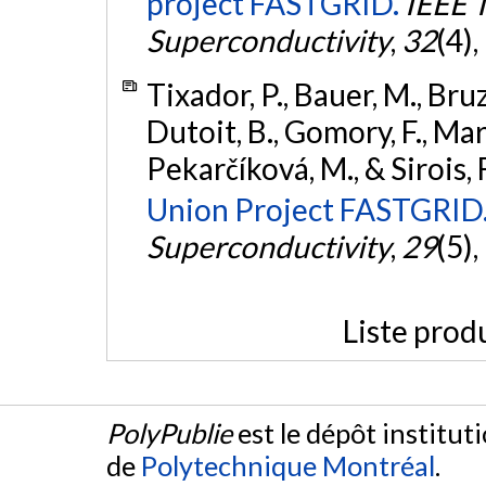
project FASTGRID.
IEEE 
Superconductivity
,
32
(4),
Tixador, P., Bauer, M., Bruz
Dutoit, B., Gomory, F., Mart
Pekarčíková, M., & Sirois, 
Union Project FASTGRID
Superconductivity
,
29
(5),
Liste prod
PolyPublie
est le dépôt institut
de
Polytechnique Montréal
.