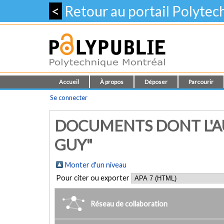
<
Retour au portail Polyte
Accueil
À propos
Déposer
Parcourir
Se connecter
DOCUMENTS DONT L'A
GUY"
Monter d'un niveau
Pour citer ou exporter
Réseau de collaboration