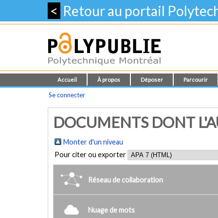
<
Retour au portail Polyte
Accueil
À propos
Déposer
Parcourir
Se connecter
DOCUMENTS DONT L'AUT
Monter d'un niveau
Pour citer ou exporter
Réseau de collaboration
Nuage de mots