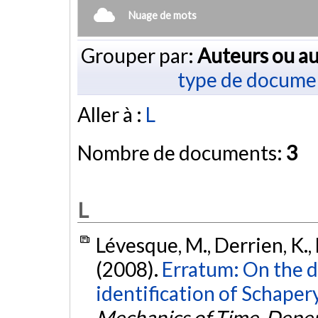
Nuage de mots
Grouper par:
Auteurs ou au
type de docume
Aller à :
L
Nombre de documents:
3
L
Lévesque, M., Derrien, K., 
(2008).
Erratum: On the 
identification of Schaper
Mechanics of Time-Depen