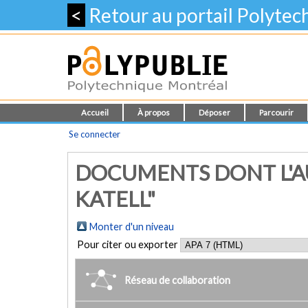
<
Retour au portail Polyte
Accueil
À propos
Déposer
Parcourir
Se connecter
DOCUMENTS DONT L'AU
KATELL"
Monter d'un niveau
Pour citer ou exporter
Réseau de collaboration