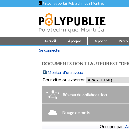
<
Retour au portail Polytechnique Montréal
Accueil
À propos
Déposer
Parcou
Se connecter
DOCUMENTS DONT L'AUTEUR EST "DER
Monter d'un niveau
Pour citer ou exporter
Réseau de collaboration
Nuage de mots
Grouper par:
Au