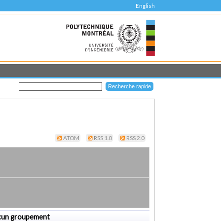
English
ATOM
RSS 1.0
RSS 2.0
cun groupement