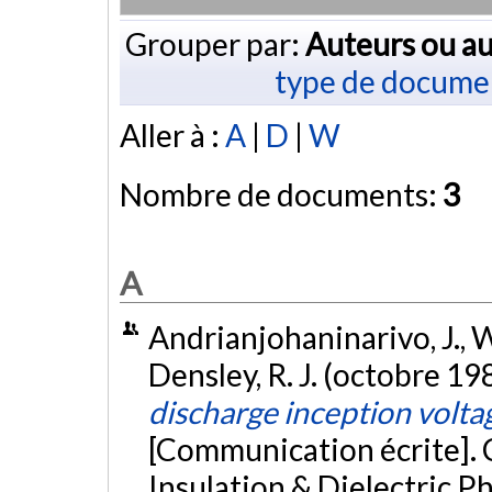
Grouper par:
Auteurs ou au
type de docume
Aller à :
A
|
D
|
W
Nombre de documents:
3
A
Andrianjohaninarivo, J., W
Densley, R. J. (octobre 19
discharge inception volta
[Communication écrite]. 
Insulation & Dielectric 