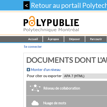
<
Retour au portail Polyte
Accueil
À propos
Déposer
Parcourir
Se connecter
DOCUMENTS DONT L'AUT
Monter d'un niveau
Pour citer ou exporter
Réseau de collaboration
Nuage de mots