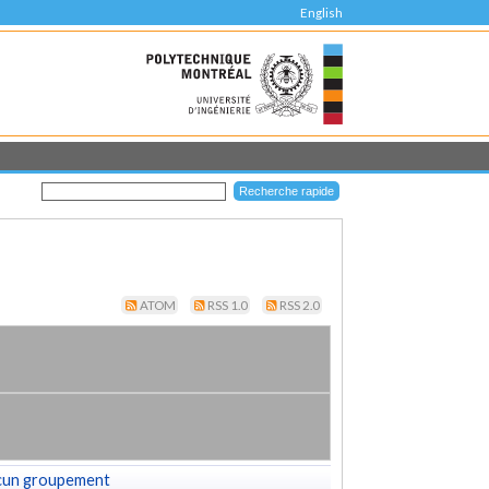
English
ATOM
RSS 1.0
RSS 2.0
cun groupement