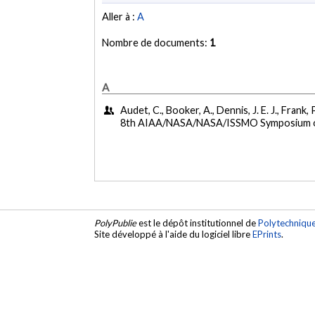
Aller à :
A
Nombre de documents:
1
A
Audet, C., Booker, A., Dennis, J. E. J., Frank,
8th AIAA/NASA/NASA/ISSMO Symposium on Mu
PolyPublie
est le dépôt institutionnel de
Polytechniqu
Site développé à l'aide du logiciel libre
EPrints
.