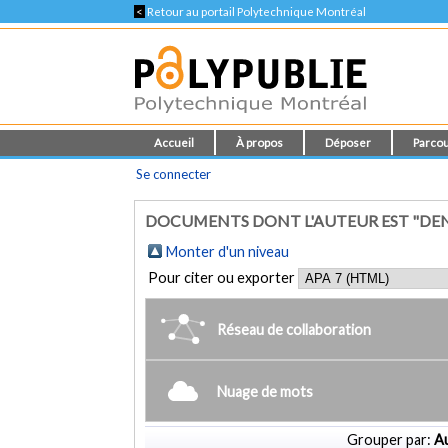
<
Retour au portail Polytechnique Montréal
Accueil
À propos
Déposer
Parcou
Se connecter
DOCUMENTS DONT L'AUTEUR EST "DENNIS
Monter d'un niveau
Pour citer ou exporter
Réseau de collaboration
Nuage de mots
Grouper par:
Au