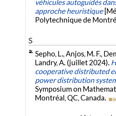
véhicules autoguidés dans 
approche heuristique
[Mé
Polytechnique de Montré
S
Sepho, L., Anjos, M. F., De
Landry, A. (juillet 2024).
H
cooperative distributed e
power distribution syste
Symposium on Mathemati
Montréal, QC, Canada.
Li