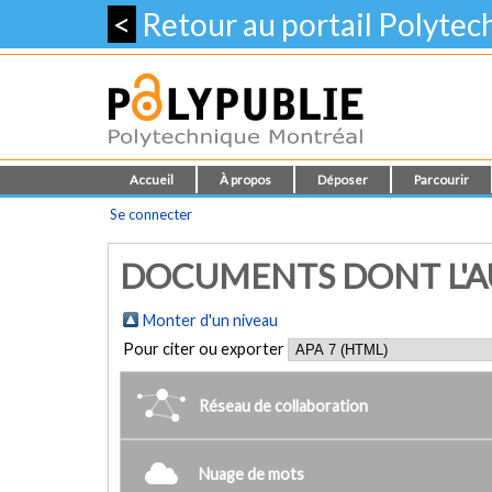
<
Retour au portail Polyte
Accueil
À propos
Déposer
Parcourir
Se connecter
DOCUMENTS DONT L'AU
Monter d'un niveau
Pour citer ou exporter
Réseau de collaboration
Nuage de mots