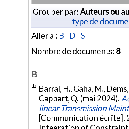
Grouper par:
Auteurs ou au
type de docume
Aller à :
B
|
D
|
S
Nombre de documents:
8
B
Barral, H., Gaha, M., Dems,
Cappart, Q. (mai 2024).
Ac
linear Transmission Main
[Communication écrite]. 
Integration of Constraint