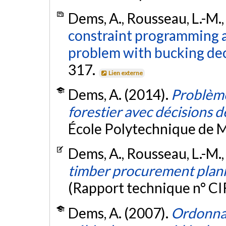
Dems, A., Rousseau, L.-M., 
constraint programming 
problem with bucking dec
317.
Lien externe
Dems, A. (2014).
Problème
forestier avec décisions 
École Polytechnique de M
Dems, A., Rousseau, L.-M., 
timber procurement plann
(Rapport technique n° C
Dems, A. (2007).
Ordonnan