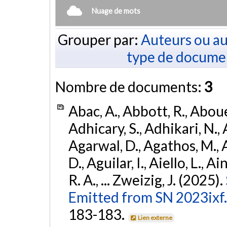
Nuage de mots
Grouper par:
Auteurs ou au
type de docume
Nombre de documents:
3
Abac, A., Abbott, R., Abouel
Adhicary, S., Adhikari, N., 
Agarwal, D., Agathos, M.,
D., Aguilar, I., Aiello, L., Ai
R. A., ... Zweizig, J. (2025).
Emitted from SN 2023ixf.
183-183.
Lien externe