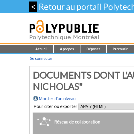
<
Retour au portail Polyte
Accueil
À propos
Déposer
Parcourir
Se connecter
DOCUMENTS DONT L'A
NICHOLAS"
Monter d'un niveau
Pour citer ou exporter
Réseau de collaboration