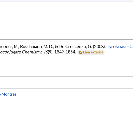
olicoeur, M., Buschmann, M. D., & De Crescenzo, G. (2008).
Tyrosinase-Ca
ioconjugate Chemistry
,
19
(9), 1849-1854.
Lien externe
e Montréal
.