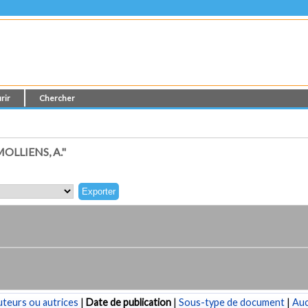
rir
Chercher
LLIENS, A."
teurs ou autrices
|
Date de publication
|
Sous-type de document
|
Au