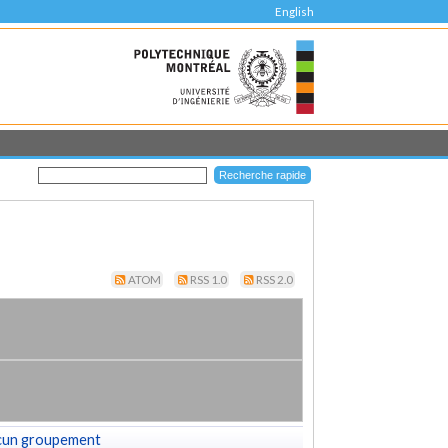
English
ATOM
RSS 1.0
RSS 2.0
cun groupement