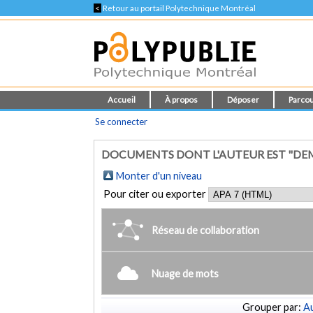
<
Retour au portail Polytechnique Montréal
Accueil
À propos
Déposer
Parcou
Se connecter
DOCUMENTS DONT L'AUTEUR EST "DEMO
Monter d'un niveau
Pour citer ou exporter
Réseau de collaboration
Nuage de mots
Grouper par:
Au