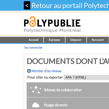
<
Retour au portail Polyte
Accueil
À propos
Déposer
Parcourir
Se connecter
DOCUMENTS DONT L'AU
Monter d'un niveau
Pour citer ou exporter
Réseau de collaboration
Nuage de mots