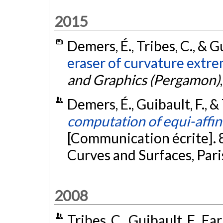
2015
Demers, É., Tribes, C., & G
eraser of curvature extre
and Graphics (Pergamon)
Demers, É., Guibault, F., &
computation of equi-affin
[Communication écrite]. 
Curves and Surfaces, Pari
2008
Tribes, C., Guibault, F., Far