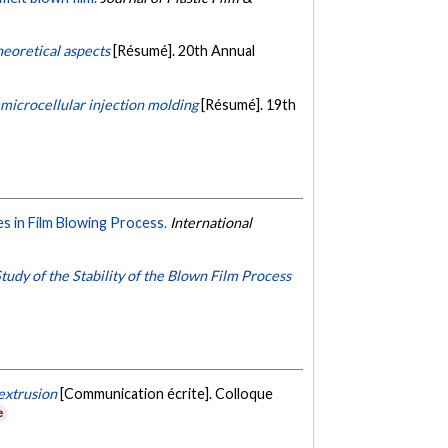
heoretical aspects
[Résumé]. 20th Annual
 microcellular injection molding
[Résumé]. 19th
ies in Film Blowing Process.
International
udy of the Stability of the Blown Film Process
oextrusion
[Communication écrite]. Colloque
e