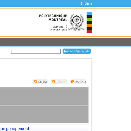
English
ATOM
RSS 1.0
RSS 2.0
cun groupement