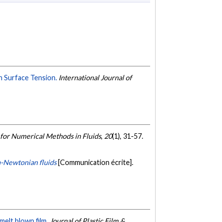
 Surface Tension.
International Journal of
 for Numerical Methods in Fluids
,
20
(1), 31-57.
n-Newtonian fluids
[Communication écrite].
melt blown film.
Journal of Plastic Film &