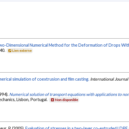
wo-Dimensional Numerical Method for the Deformation of Drops With
240.
Lien externe
erical simulation of coextrusion and film casting.
International Journal
1994).
Numerical solution of transport equations with applications to no
echanics, Lisbon, Portugal.
Non disponible
leur, P. (2005).
Evaluation of stresses in a two-layer co-extruded LDPE 