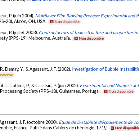
eur, P. (juin 2004).
Multilayer Film Blowing Process: Experimental and t
PS-20), Akron, OH, USA.
Non disponible
ur, P. (juillet 2003).
Control factors of foam structure and properties in
ety (PPS-19), Melbourne, Australia.
Non disponible
 P., Demay, Y., & Agassant, J. F. (2002).
Investigation of Bubble Instabilit
 externe
t, L., Lafleur, P., & Carreau, P. (juin 2002).
Experimental and Numerical St
Processing Society (PPS-18), Guimaraes, Portugal.
Non disponible
& Agassant, J. F. (octobre 2000).
Étude de la stabilité d'écoulements de c
noble, France. Publié dans Cahiers de rhéologie, 17
(1)
.
Non disponibl