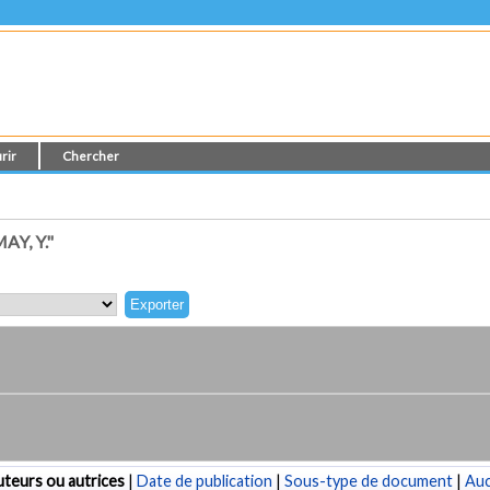
rir
Chercher
Y, Y."
teurs ou autrices
|
Date de publication
|
Sous-type de document
|
Au