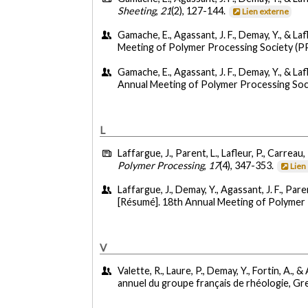
Sheeting
,
21
(2), 127-144.
Lien externe
Gamache, E., Agassant, J. F., Demay, Y., & Lafl
Meeting of Polymer Processing Society (P
Gamache, E., Agassant, J. F., Demay, Y., & Lafle
Annual Meeting of Polymer Processing Soci
L
Laffargue, J., Parent, L., Lafleur, P., Carreau,
Polymer Processing
,
17
(4), 347-353.
Lien
Laffargue, J., Demay, Y., Agassant, J. F., Paren
[Résumé]. 18th Annual Meeting of Polymer 
V
Valette, R., Laure, P., Demay, Y., Fortin, A., 
annuel du groupe français de rhéologie, Gre