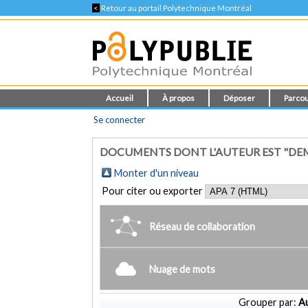
<
Retour au portail Polytechnique Montréal
Accueil
À propos
Déposer
Parcou
Se connecter
DOCUMENTS DONT L'AUTEUR EST "DEMA
Monter d'un niveau
Pour citer ou exporter
Réseau de collaboration
Nuage de mots
Grouper par:
Au