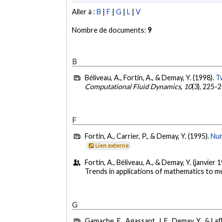
Aller à :
B
|
F
|
G
|
L
|
V
Nombre de documents:
9
B
Béliveau, A., Fortin, A., & Demay, Y. (1998).
T
Computational Fluid Dynamics
,
10
(3), 225-
F
Fortin, A., Carrier, P., & Demay, Y. (1995).
Num
Lien externe
Fortin, A., Béliveau, A., & Demay, Y. (janvier 
Trends in applications of mathematics to m
G
Gamache, E., Agassant, J. F., Demay, Y., & Laf