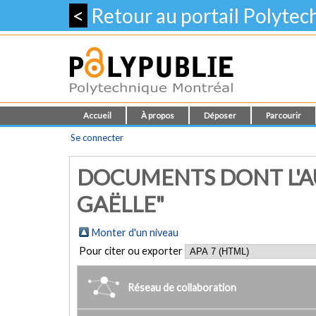
<
Retour au portail Polyte
Accueil
À propos
Déposer
Parcourir
Se connecter
DOCUMENTS DONT L'AU
GAËLLE"
Monter d'un niveau
Pour citer ou exporter
Réseau de collaboration