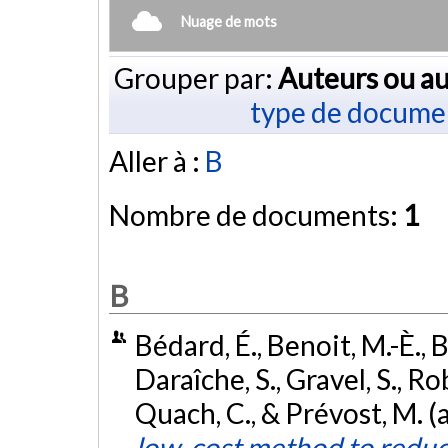
Nuage de mots
Grouper par:
Auteurs ou au
type de docume
Aller à :
B
Nombre de documents:
1
B
Bédard, É., Benoit, M.-È., B
Daraîche, S., Gravel, S., Rob
Quach, C., & Prévost, M. (
low-cost method to reduce