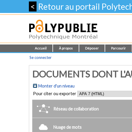
<
Retour au portail Polyte
Accueil
À propos
Déposer
Parcourir
Se connecter
DOCUMENTS DONT L'AU
Monter d'un niveau
Pour citer ou exporter
Réseau de collaboration
Nuage de mots