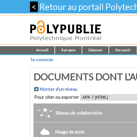
<
Retour au portail Polyte
Accueil
À propos
Déposer
Parcourir
Se connecter
DOCUMENTS DONT L'AUT
Monter d'un niveau
Pour citer ou exporter
Réseau de collaboration
Nuage de mots