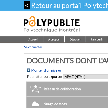
<
Retour au portail Polyte
Accueil
À propos
Déposer
Parcourir
Se connecter
DOCUMENTS DONT L'AUT
Monter d'un niveau
Pour citer ou exporter
Réseau de collaboration
Nuage de mots