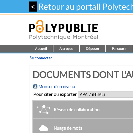
<
Retour au portail Polyte
Accueil
À propos
Déposer
Parcourir
Se connecter
DOCUMENTS DONT L'AUT
Monter d'un niveau
Pour citer ou exporter
Réseau de collaboration
Nuage de mots