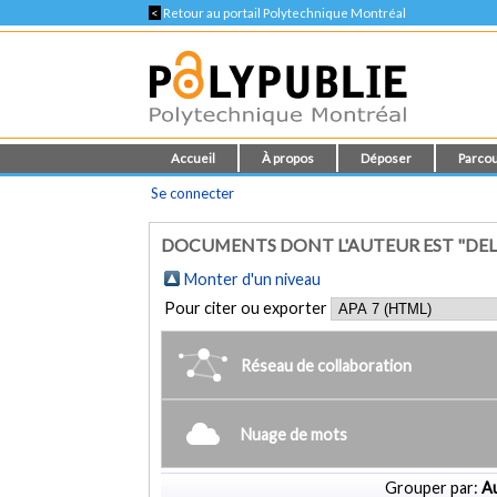
<
Retour au portail Polytechnique Montréal
Accueil
À propos
Déposer
Parcou
Se connecter
DOCUMENTS DONT L'AUTEUR EST "DELA
Monter d'un niveau
Pour citer ou exporter
Réseau de collaboration
Nuage de mots
Grouper par:
Au