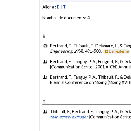
Aller à :
B
|
T
Nombre de documents:
4
B
Bertrand, F., Thibault, F., Delamare, L., & Tan
Engineering
,
27
(4), 491-500.
Lien externe
Bertrand, F., Tanguy, P. A., Feugnet, F., & Del
[Communication écrite]. 2001 AIChE Annua
Bertrand, F., Tanguy, P. A., Thibault, F., & Del
Biennial Conference on Mixing (Mixing XVI
T
Thibault, F., Bertrand, F., Tanguy, P. A., & De
twin-screw extruder
[Communication écrite