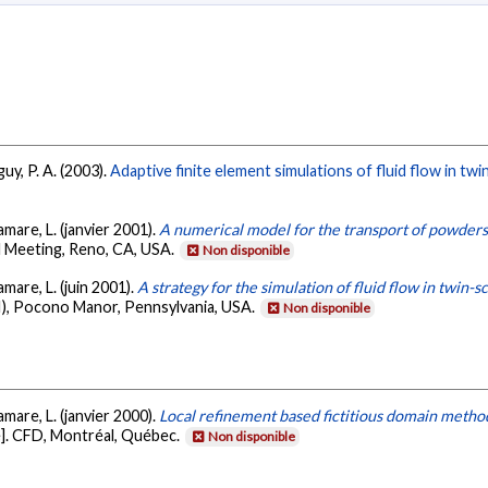
guy, P. A. (2003).
Adaptive finite element simulations of fluid flow in tw
amare, L. (janvier 2001).
A numerical model for the transport of powders
l Meeting, Reno, CA, USA.
Non disponible
amare, L. (juin 2001).
A strategy for the simulation of fluid flow in twin-
II), Pocono Manor, Pennsylvania, USA.
Non disponible
lamare, L. (janvier 2000).
Local refinement based fictitious domain method: 
]. CFD, Montréal, Québec.
Non disponible