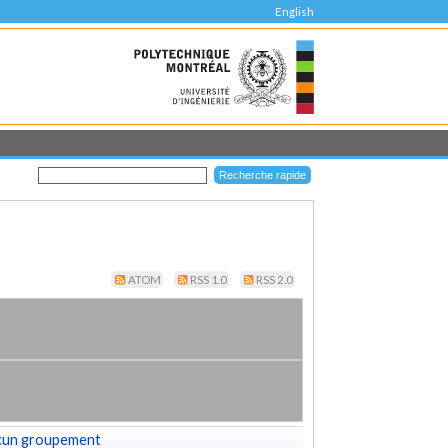
English
ATOM
RSS 1.0
RSS 2.0
cun groupement