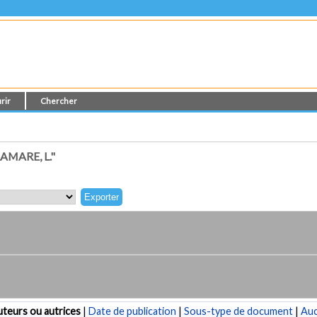
rir
Chercher
MARE, L."
teurs ou autrices
|
Date de publication
|
Sous-type de document
|
Au