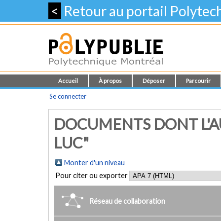
<
Retour au portail Polyte
Accueil
À propos
Déposer
Parcourir
Se connecter
DOCUMENTS DONT L'AU
LUC"
Monter d'un niveau
Pour citer ou exporter
Réseau de collaboration