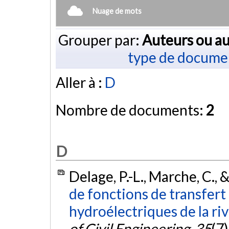
Nuage de mots
Grouper par:
Auteurs ou au
type de docume
Aller à :
D
Nombre de documents:
2
D
Delage, P.-L., Marche, C., 
de fonctions de transfer
hydroélectriques de la ri
of Civil Engineering
,
35
(7