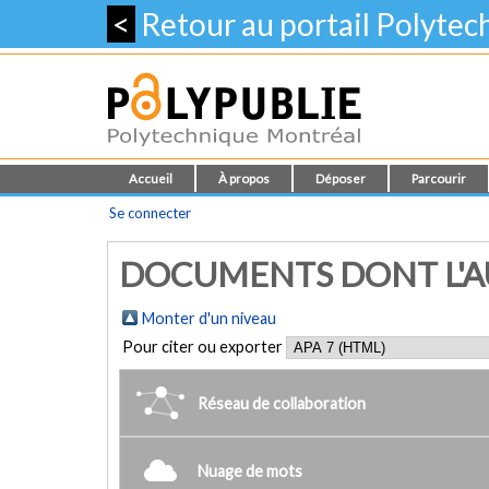
<
Retour au portail Polyte
Accueil
À propos
Déposer
Parcourir
Se connecter
DOCUMENTS DONT L'AUT
Monter d'un niveau
Pour citer ou exporter
Réseau de collaboration
Nuage de mots