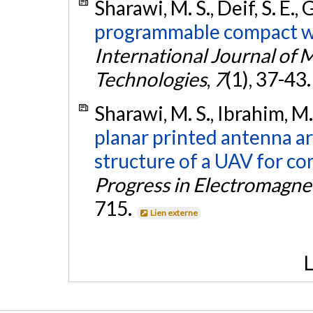
Sharawi, M. S., Deif, S. E., 
programmable compact w
International Journal of
Technologies
,
7
(1), 37-43
Sharawi, M. S., Ibrahim, M. 
planar printed antenna a
structure of a UAV for c
Progress in Electromagnet
715.
Lien externe
L