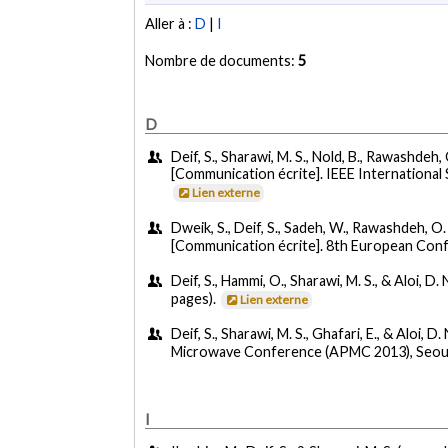
Aller à :
D
|
I
Nombre de documents:
5
D
Deif, S., Sharawi, M. S., Nold, B., Rawashdeh, O
[Communication écrite]. IEEE Internationa
Lien externe
Dweik, S., Deif, S., Sadeh, W., Rawashdeh, O. A
[Communication écrite]. 8th European Con
Deif, S., Hammi, O., Sharawi, M. S., & Aloi, D. 
pages).
Lien externe
Deif, S., Sharawi, M. S., Ghafari, E., & Aloi, 
Microwave Conference (APMC 2013), Seoul
I