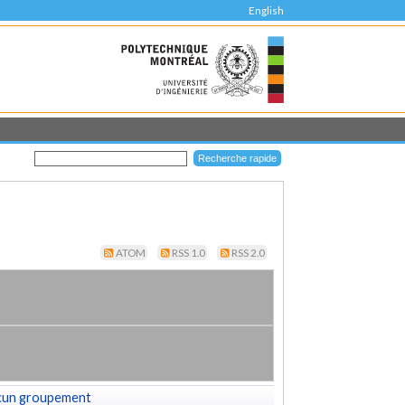
English
ATOM
RSS 1.0
RSS 2.0
cun groupement