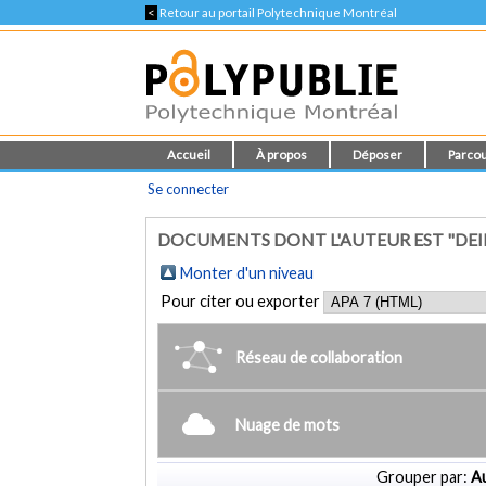
<
Retour au portail Polytechnique Montréal
Accueil
À propos
Déposer
Parcou
Se connecter
DOCUMENTS DONT L'AUTEUR EST "DEIF
Monter d'un niveau
Pour citer ou exporter
Réseau de collaboration
Nuage de mots
Grouper par:
Au