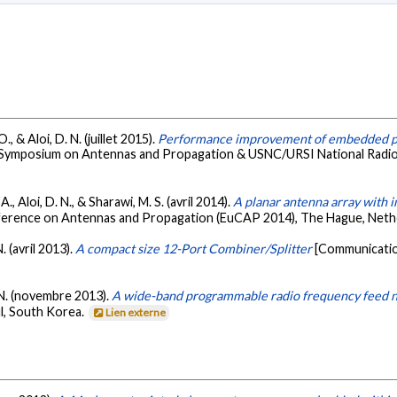
., & Aloi, D. N. (juillet 2015).
Performance improvement of embedded pla
l Symposium on Antennas and Propagation & USNC/URSI National Radio
., Aloi, D. N., & Sharawi, M. S. (avril 2014).
A planar antenna array with 
ference on Antennas and Propagation (EuCAP 2014), The Hague, Neth
N. (avril 2013).
A compact size 12-Port Combiner/Splitter
[Communicatio
D. N. (novembre 2013).
A wide-band programmable radio frequency feed 
, South Korea.
Lien externe