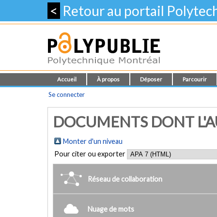
<
Retour au portail Polyte
Accueil
À propos
Déposer
Parcourir
Se connecter
DOCUMENTS DONT L'AUT
Monter d'un niveau
Pour citer ou exporter
Réseau de collaboration
Nuage de mots