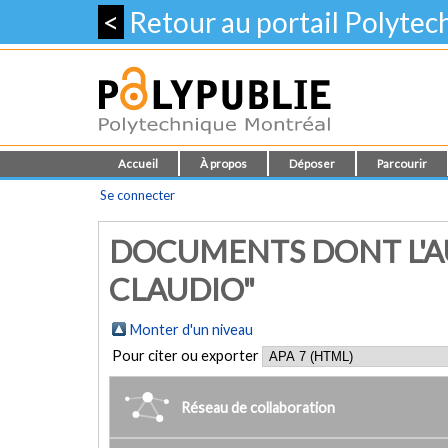
<
Retour au portail Polyte
Accueil
À propos
Déposer
Parcourir
Se connecter
DOCUMENTS DONT L'AU
CLAUDIO"
Monter d'un niveau
Pour citer ou exporter
Réseau de collaboration