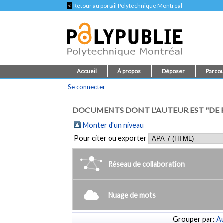
<
Retour au portail Polytechnique Montréal
Accueil
À propos
Déposer
Parcou
Se connecter
DOCUMENTS DONT L'AUTEUR EST "DE R
Monter d'un niveau
Pour citer ou exporter
Réseau de collaboration
Nuage de mots
Grouper par:
Au