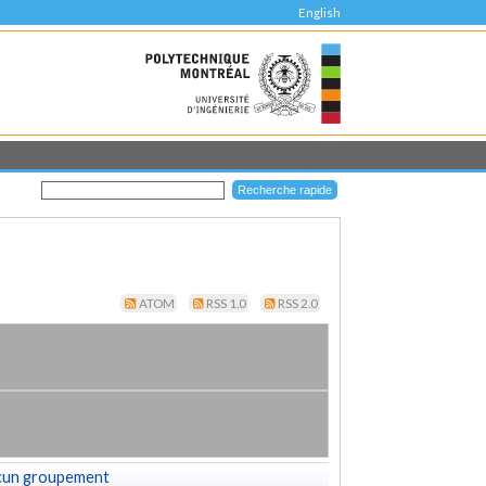
English
ATOM
RSS 1.0
RSS 2.0
cun groupement